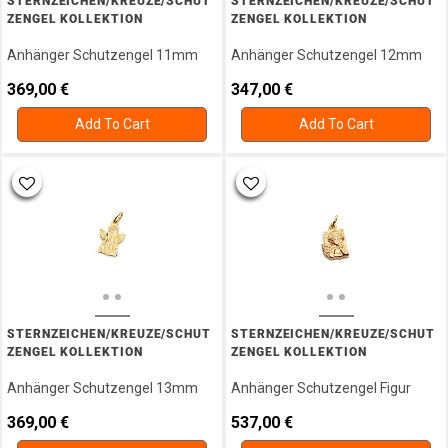
STERNZEICHEN/KREUZE/SCHUT
STERNZEICHEN/KREUZE/SCHUT
Ohrschmuck
ZENGEL KOLLEKTION
ZENGEL KOLLEKTION
Silber
Ohrstecker
Anhänger Schutzengel 11mm
Anhänger Schutzengel 12mm
Ring
369,00
€
347,00
€
Ringmaßband
Add To Cart
Add To Cart
Schutzengel
Sonne
Mond
U.
Sterne
Steinarmbänder
Valentinstag
Warengutschein
STERNZEICHEN/KREUZE/SCHUT
STERNZEICHEN/KREUZE/SCHUT
ZENGEL KOLLEKTION
ZENGEL KOLLEKTION
Anhänger Schutzengel 13mm
Anhänger Schutzengel Figur
369,00
€
537,00
€