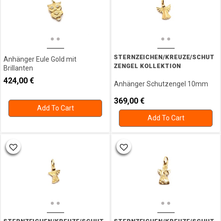
Silber
Ankerketten
Armband
Armbänder
Silber
STERNZEICHEN/KREUZE/SCHUT
Anhänger Eule Gold mit
Armreif
ZENGEL KOLLEKTION
Brillanten
Creolen
424,00
€
Anhänger Schutzengel 10mm
Eheringe
Fussketten
369,00
€
Add To Cart
Glücksbox
Add To Cart
Glücksbringer
Ketten
Kollektion
Monats -
Geburtsstein
Ohrclipstecker
Ohrgehänge
Ohrschmuck
Gold