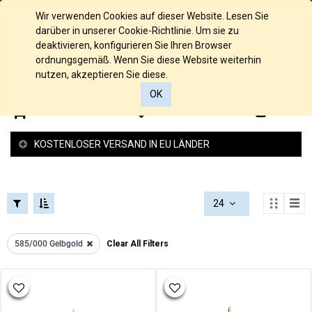
FILTERS
KOLLEKTIONEN
Deutsch
Wir verwenden Cookies auf dieser Website. Lesen Sie
FILTERS
darüber in unserer Cookie-Richtlinie. Um sie zu
KATEGORIEN
deaktivieren, konfigurieren Sie Ihren Browser
RINGGRÖSSE
ordnungsgemäß. Wenn Sie diese Website weiterhin
Alle
nutzen, akzeptieren Sie diese.
Produkte
OK
585/000
0
ARMBANDLÄNGE
0
Gelbgold
585/000
KOSTENLOSER VERSAND IN EU LÄNDER
Palladium
STERNZEICHEN
Weissgold
585/000
Rosegold
24
935/000
PREISSPANNE
Silber
925/000
585/000 Gelbgold
Clear All Filters
Silber
Anhänger
Gold
Anhänger