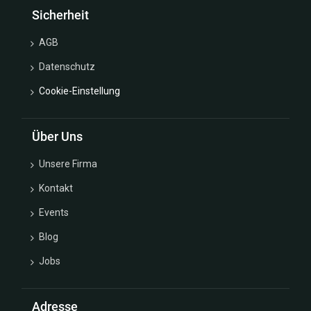
Ohrschmuck
Sicherheit
Silber
Ohrstecker
AGB
Ring
Datenschutz
Ringmaßband
Schutzengel
Cookie-Einstellung
Sonne
Mond
U.
Über Uns
Sterne
Unsere Firma
Steinarmbänder
Valentinstag
Kontakt
Warengutschein
Events
Blog
Jobs
Adresse