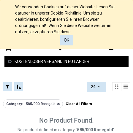
FILTERS
KOLLEKTIONEN
Deutsch
Wir verwenden Cookies auf dieser Website. Lesen Sie
FILTERS
darüber in unserer Cookie-Richtlinie. Um sie zu
KATEGORIEN
deaktivieren, konfigurieren Sie Ihren Browser
ordnungsgemäß. Wenn Sie diese Website weiterhin
PREISSPANNE
Alle
nutzen, akzeptieren Sie diese.
Produkte
OK
585/000
0
0
Gelbgold
585/000
KOSTENLOSER VERSAND IN EU LÄNDER
Palladium
Weissgold
585/000
Rosegold
24
935/000
Silber
925/000
Category:
585/000 Rosegold
Clear All Filters
Silber
Anhänger
No Product Found.
Gold
No product defined in category "
585/000 Rosegold
".
Anhänger