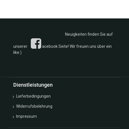
Silber
Ankerketten
Armband
Armbänder
Silber
Neuigkeiten finden Sie auf
Armreif
Creolen
unserer
acebook Seite! Wir freuen uns über ein
Eheringe
like:)
Fussketten
Glücksbox
Glücksbringer
Ketten
Dienstleistungen
Kollektion
Monats -
Lieferbedingungen
Geburtsstein
Ohrclipstecker
Widerrufsbelehrung
Ohrgehänge
Impressum
Ohrschmuck
Gold