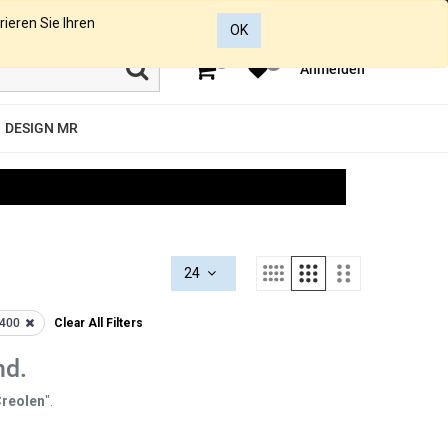
rieren Sie Ihren
OK
0
0
Anmelden
DESIGN MR
24
1400
Clear All Filters
nd.
reolen
".