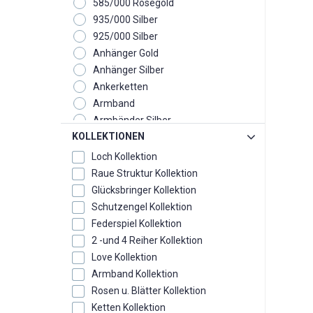
585/000 Rosegold
935/000 Silber
925/000 Silber
Anhänger Gold
Anhänger Silber
Ankerketten
Armband
Armbänder Silber
KOLLEKTIONEN
Armreif
Creolen
Loch Kollektion
Eheringe
Raue Struktur Kollektion
Fussketten
Glücksbringer Kollektion
Glücksbox
Schutzengel Kollektion
Glücksbringer
Federspiel Kollektion
Ketten
2 -und 4 Reiher Kollektion
Kollektion
Love Kollektion
Monats - Geburtsstein
Armband Kollektion
Ohrclipstecker
Rosen u. Blätter Kollektion
Ohrgehänge
Ketten Kollektion