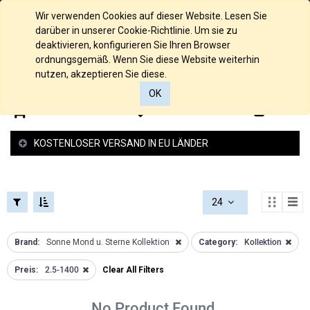
FILTERS
KOLLEKTIONEN
Deutsch
Wir verwenden Cookies auf dieser Website. Lesen Sie
FILTERS
darüber in unserer Cookie-Richtlinie. Um sie zu
KATEGORIEN
Loch
deaktivieren, konfigurieren Sie Ihren Browser
Kollektion
ordnungsgemäß. Wenn Sie diese Website weiterhin
Alle
nutzen, akzeptieren Sie diese.
Raue
Produkte
Struktur
OK
585/000
Kollektion
0
0
Gelbgold
Glücksbringer
585/000
Kollektion
KOSTENLOSER VERSAND IN EU LÄNDER
Palladium
Schutzengel
Weissgold
Kollektion
585/000
Federspiel
Rosegold
Kollektion
24
935/000
2 -und 4
Silber
Reiher
PREISSPANNE
925/000
Brand:
Sonne Mond u. Sterne Kollektion
Category:
Kollektion
Kollektion
Silber
Love
Preis:
2.5-1400
Clear All Filters
Anhänger
Kollektion
€
Gold
Armband
-
Anhänger
No Product Found.
Kollektion