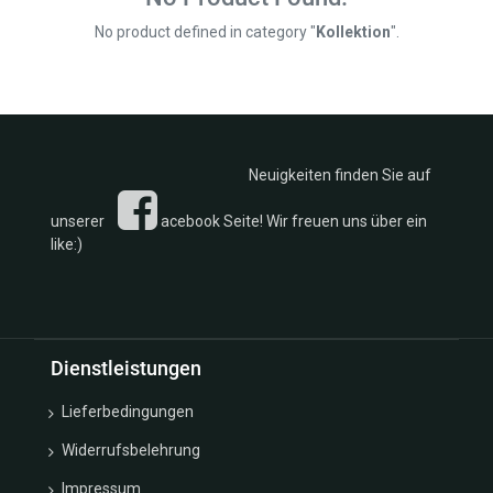
€
Silber
Rosen u.
No product defined in category "
Kollektion
".
Ankerketten
Blätter
Armband
Kollektion
Armbänder
Ketten
Silber
Kollektion
Armreif
Fußkettchen
Kollektion
Creolen
Neuigkeiten finden Sie auf
Eheringe
Eheringe
Kollektion
Fussketten
unserer
acebook Seite! Wir freuen uns über ein
Monats u.
like:)
Glücksbox
Geburtssteine
Glücksbringer
Kollektion
Ketten
Sternzeichen/Kreuze/Schutzengel
Kollektion
Kollektion
Monats -
Trachten
Dienstleistungen
Geburtsstein
Kollektion
Ohrclipstecker
Lieferbedingungen
Sonne
Ohrgehänge
Mond u.
Widerrufsbelehrung
Ohrschmuck
Sterne
Gold
Kollektion
Impressum