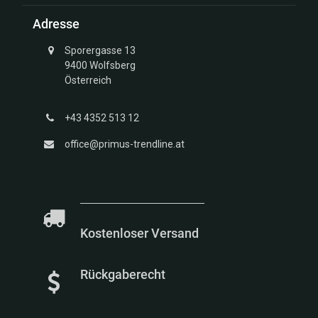
Struktur
Adresse
Kollektion
Unendlich
Sporergasse 13
Kollektion
9400 Wolfsberg
Glücksbringer
Österreich
Gold
Kollektion
+43 4352 513 12
Marien
Kollektion
office@primus-trendline.at
Meerestiere
Kollektion
Kostenloser Versand
Rückgaberecht