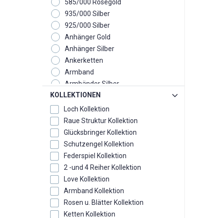
585/000 Rosegold
935/000 Silber
925/000 Silber
Anhänger Gold
Anhänger Silber
Ankerketten
Armband
Armbänder Silber
KOLLEKTIONEN
Armreif
Creolen
Loch Kollektion
Eheringe
Raue Struktur Kollektion
Fussketten
Glücksbringer Kollektion
Glücksbox
Schutzengel Kollektion
Glücksbringer
Federspiel Kollektion
Ketten
2 -und 4 Reiher Kollektion
Kollektion
Love Kollektion
Monats - Geburtsstein
Armband Kollektion
Ohrclipstecker
Rosen u. Blätter Kollektion
Ohrgehänge
Ketten Kollektion