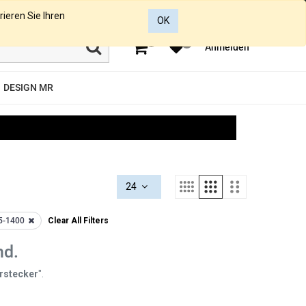
rieren Sie Ihren
OK
0
0
Anmelden
DESIGN MR
24
5-1400
Clear All Filters
nd.
rstecker
".