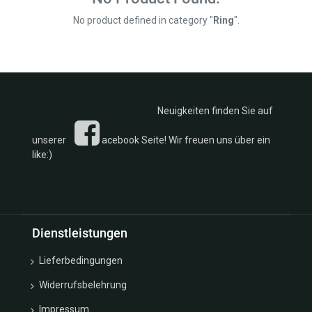
€
Silber
Rosen u.
No product defined in category "
Ring
".
Ankerketten
Blätter
Armband
Kollektion
Armbänder
Ketten
Silber
Kollektion
Armreif
Fußkettchen
Kollektion
Creolen
Neuigkeiten finden Sie auf
Eheringe
Eheringe
Kollektion
Fussketten
unserer
acebook Seite! Wir freuen uns über ein
Monats u.
like:)
Glücksbox
Geburtssteine
Glücksbringer
Kollektion
Ketten
Sternzeichen/Kreuze/Schutzengel
Kollektion
Kollektion
Monats -
Trachten
Dienstleistungen
Geburtsstein
Kollektion
Ohrclipstecker
Lieferbedingungen
Sonne
Ohrgehänge
Mond u.
Widerrufsbelehrung
Ohrschmuck
Sterne
Gold
Kollektion
Impressum