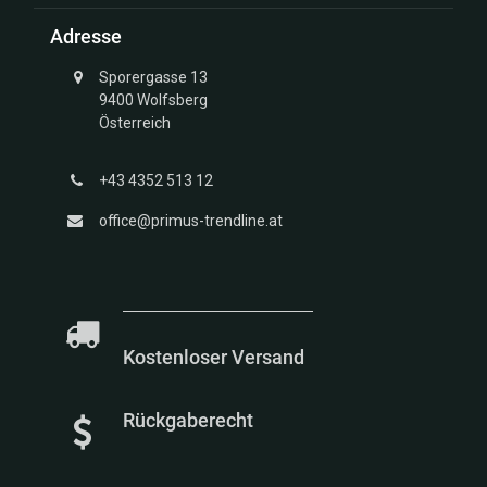
Struktur
Adresse
Kollektion
Unendlich
Sporergasse 13
Kollektion
9400 Wolfsberg
Glücksbringer
Österreich
Gold
Kollektion
+43 4352 513 12
Marien
Kollektion
office@primus-trendline.at
Meerestiere
Kollektion
Kostenloser Versand
Rückgaberecht