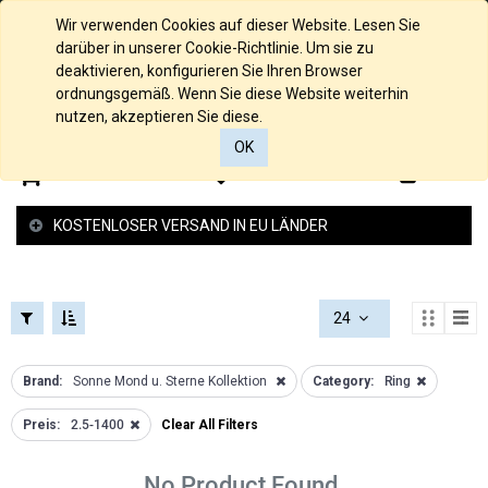
FILTERS
KOLLEKTIONEN
Deutsch
Wir verwenden Cookies auf dieser Website. Lesen Sie
FILTERS
darüber in unserer Cookie-Richtlinie. Um sie zu
KATEGORIEN
Loch
deaktivieren, konfigurieren Sie Ihren Browser
Kollektion
ordnungsgemäß. Wenn Sie diese Website weiterhin
Alle
nutzen, akzeptieren Sie diese.
Raue
Produkte
Struktur
OK
585/000
Kollektion
0
0
Gelbgold
Glücksbringer
585/000
Kollektion
KOSTENLOSER VERSAND IN EU LÄNDER
Palladium
Schutzengel
Weissgold
Kollektion
585/000
Federspiel
Rosegold
Kollektion
24
935/000
2 -und 4
Silber
Reiher
PREISSPANNE
925/000
Brand:
Sonne Mond u. Sterne Kollektion
Category:
Ring
Kollektion
Silber
Love
Preis:
2.5-1400
Clear All Filters
Anhänger
Kollektion
€
Gold
Armband
-
Anhänger
No Product Found.
Kollektion