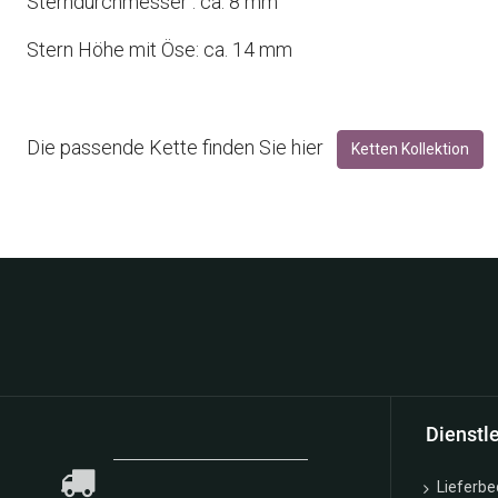
Sterndurchmesser : ca. 8 mm
Stern Höhe mit Öse: ca. 14 mm
Die passende Kette finden Sie hier
Ketten Kollektion
Neuigkeiten finde
Dienstl
Lieferb