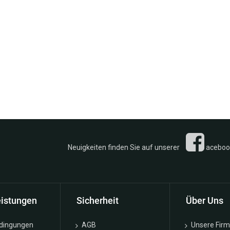
n Sie auf unserer
acebook 
eistungen
Sicherheit
Über Uns
edingungen
AGB
Unsere Fir