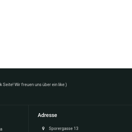
Seite! Wir freuen uns über ein like:)
Adresse
Sporergasse 13
ma