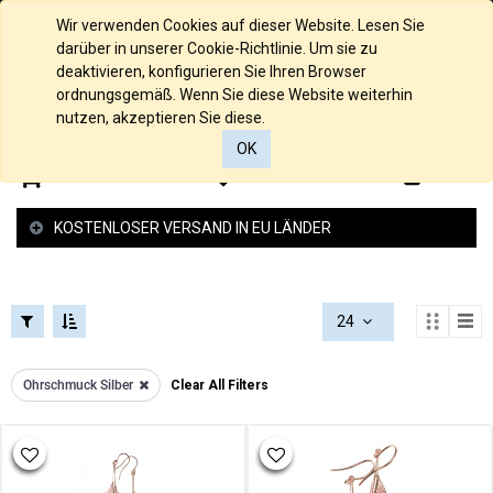
FILTERS
KOLLEKTIONEN
Deutsch
Wir verwenden Cookies auf dieser Website. Lesen Sie
FILTERS
darüber in unserer Cookie-Richtlinie. Um sie zu
KATEGORIEN
deaktivieren, konfigurieren Sie Ihren Browser
925/000
ordnungsgemäß. Wenn Sie diese Website weiterhin
Alle
SILBER
nutzen, akzeptieren Sie diese.
Produkte
OK
585/000
0
0
Gelbgold
PREISSPANNE
585/000
KOSTENLOSER VERSAND IN EU LÄNDER
Palladium
Weissgold
585/000
Rosegold
24
935/000
Silber
925/000
Ohrschmuck Silber
Clear All Filters
Silber
Anhänger
Gold
Anhänger