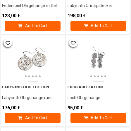
Ohrschmuck
Federspiel Ohrgehänge mittel
Labyrinth Ohrclipstecker
Silber
123,00
€
198,00
€
Ohrstecker
Ring
Add To Cart
Add To Cart
Ringmaßband
Schutzengel
Sonne
Mond
U.
Sterne
Steinarmbänder
Valentinstag
Warengutschein
LABYRINTH KOLLEKTION
LOCH KOLLEKTION
Labyrinth Ohrgehänge rund
Loch Ohrgehänge
176,00
€
95,00
€
Add To Cart
Add To Cart