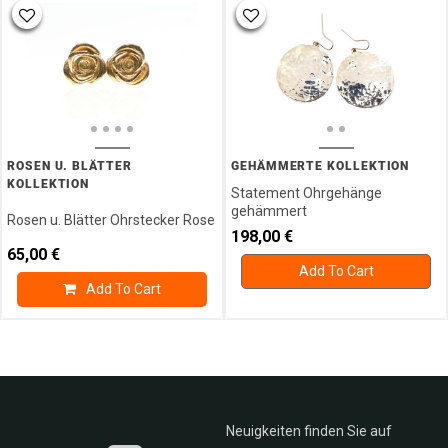
ROSEN U. BLÄTTER
GEHÄMMERTE KOLLEKTION
KOLLEKTION
Statement Ohrgehänge
gehämmert
Rosen u. Blätter Ohrstecker Rose
198,00
€
65,00
€
Add To Cart
Add To Cart
Neuigkeiten finden Sie auf