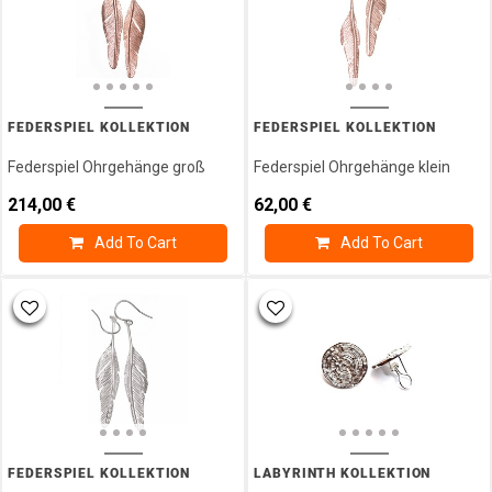
Silber
Ankerketten
Armband
Armbänder
Silber
FEDERSPIEL KOLLEKTION
FEDERSPIEL KOLLEKTION
Armreif
Creolen
Federspiel Ohrgehänge groß
Federspiel Ohrgehänge klein
Eheringe
214,00
€
62,00
€
Fussketten
Add To Cart
Add To Cart
Glücksbox
Glücksbringer
Ketten
Kollektion
Monats -
Geburtsstein
Ohrclipstecker
Ohrgehänge
Ohrschmuck
FEDERSPIEL KOLLEKTION
LABYRINTH KOLLEKTION
Gold