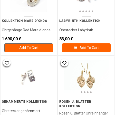
KOLLEKTION MARE D`ONDA
LABYRINTH KOLLEKTION
Ohrgehänge Rod Mare d´onda
Ohrstecker Labyrinth
1.690,00
€
83,00
€
Add To Cart
Add To Cart
GEHÄMMERTE KOLLEKTION
ROSEN U. BLÄTTER
KOLLEKTION
Ohrstecker gehämmert
Rosen u. Blätter Ohreinhänger